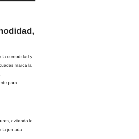
modidad,
en la comodidad y
ecuadas marca la
.
ente para
uras, evitando la
n la jornada